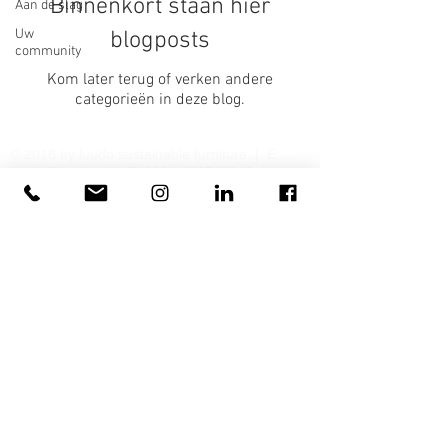
Binnenkort staan hier
Aan de slag
Uw
blogposts
community
Kom later terug of verken andere
categorieën in deze blog.
© 2016 by luudo sustainable furniture | E:
luudo@luudo.nl
| T:
0031-626760046
|
'Broeinest' Glasgebouw Torenallee 45 | 5617
BA | Eindhoven